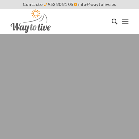
Contacto
952 80 81 05
info@waytolive.es